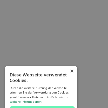
Ganz egal wo du stehst, gemeinsam finden wir
die besten Lösungen.
×
Diese Webseite verwendet
Cookies.
Christine Neumann
Durch die weitere Nutzung der Webseite
Senior UX/UI Designer
Showcases
stimmen Sie der Verwendung von Cookies
Aktuell verfügbar für neue Projekte!
gemäß unserer Datenschutz-Richtlinie zu.
Weitere Informationen
Ich freue mich über spannende neue