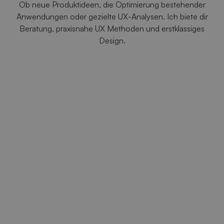
Ob neue Produktideen, die Optimierung bestehender
Anwendungen oder gezielte UX-Analysen. Ich biete dir
Beratung, praxisnahe UX Methoden und erstklassiges
Design.
Research & Analyse
UX- und Usability-Probleme werden
systematisch identifiziert, um Nutzerbedürfnisse
und Anforderungen klar zu verstehen.