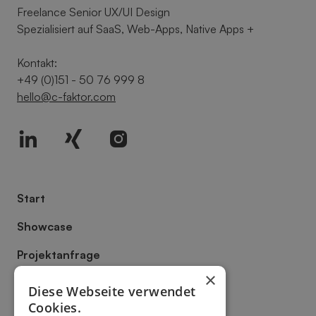
Freelance Senior UX/UI Design
Spezialisiert auf SaaS, Web-Apps, Native Apps +
Kontakt:
+49 (0)151 - 50 76 999 8
hello@c-faktor.com
Start
Showcase
Projektanfrage
×
Diese Webseite verwendet
Cookies.